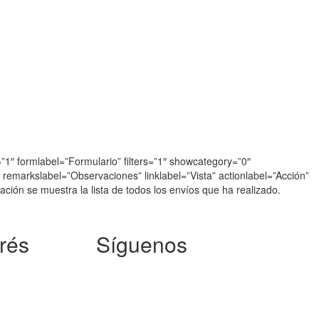
”1″ formlabel=”Formulario” filters=”1″ showcategory=”0″
emarkslabel=”Observaciones” linklabel=”Vista” actionlabel=”Acción”
ción se muestra la lista de todos los envíos que ha realizado.
rés
Síguenos
Síguenos en nuestras redes sociales y enterate
de las activiades de la asociación.