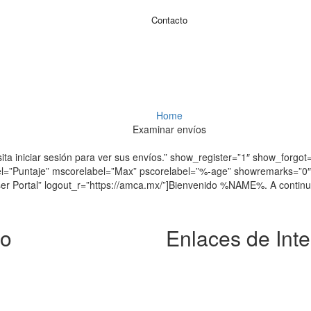
Contacto
Examinar envíos
Home
Examinar envíos
a iniciar sesión para ver sus envíos.” show_register=”1″ show_forgot=
l=”Puntaje” mscorelabel=”Max” pscorelabel=”%-age” showremarks=”0″ r
User Portal” logout_r=”https://amca.mx/”]Bienvenido %NAME%. A continua
to
Enlaces de Inte
ca.mx
Congresos
Memorias
tera México-Cuernavaca, Casa
Mesa Directiva
440 Tlalpan, CDMX
Miembros Vigentes