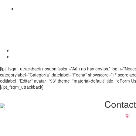
[ipt_fsqm_utrackback nosubmission=”Aún no hay envíos.” login=”Necesit
categorylabel=”Categoría” datelabel=”Fecha” showscore=”1″ scorelabe
editlabel=”Editar” avatar=”96″ theme=”material-default” title=”eForm 
[/ipt_fsqm_utrackback]
Contac
presidente
am
@
Km. 23.5 Carre
Tlalpan S/N 14